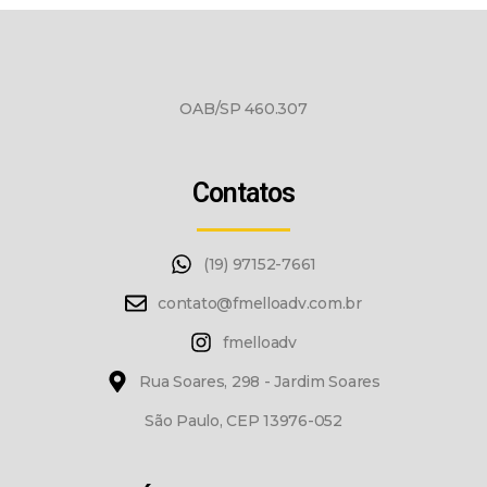
OAB/SP 460.307
Contatos
(19) 97152-7661
contato@fmelloadv.com.br
fmelloadv
Rua Soares, 298 - Jardim Soares
São Paulo, CEP 13976-052