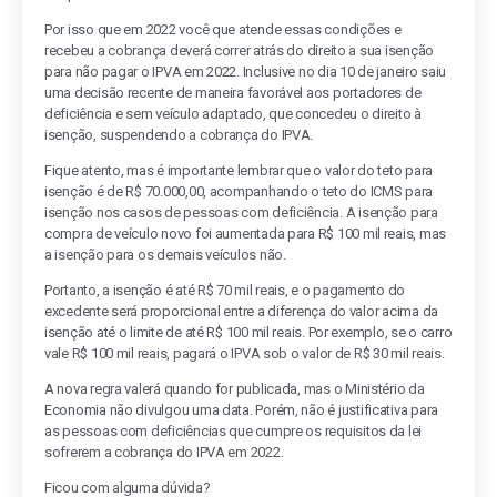
Por isso que em 2022 você que atende essas condições e
recebeu a cobrança deverá correr atrás do direito a sua isenção
para não pagar o IPVA em 2022. Inclusive no dia 10 de janeiro saiu
uma decisão recente de maneira favorável aos portadores de
deficiência e sem veículo adaptado, que concedeu o direito à
isenção, suspendendo a cobrança do IPVA.
Fique atento, mas é importante lembrar que o valor do teto para
isenção é de R$ 70.000,00, acompanhando o teto do ICMS para
isenção nos casos de pessoas com deficiência. A isenção para
compra de veículo novo foi aumentada para R$ 100 mil reais, mas
a isenção para os demais veículos não.
Portanto, a isenção é até R$ 70 mil reais, e o pagamento do
excedente será proporcional entre a diferença do valor acima da
isenção até o limite de até R$ 100 mil reais. Por exemplo, se o carro
vale R$ 100 mil reais, pagará o IPVA sob o valor de R$ 30 mil reais.
A nova regra valerá quando for publicada, mas o Ministério da
Economia não divulgou uma data. Porém, não é justificativa para
as pessoas com deficiências que cumpre os requisitos da lei
sofrerem a cobrança do IPVA em 2022.
Ficou com alguma dúvida?