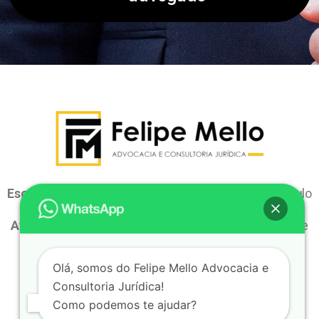
Escritório Físico:
Rua Soares, 298 – Itapira –
São Paulo
Atendimento virtual:
Atendemos para todo o Brasil de
forma online, com segurança e rapidez.
Olá, somos do Felipe Mello Advocacia e
WhatsApp:
(
19) 97152-7661 –
E-mail:
Consultoria Jurídica!
contato@fmelloadv.com.br
Como podemos te ajudar?