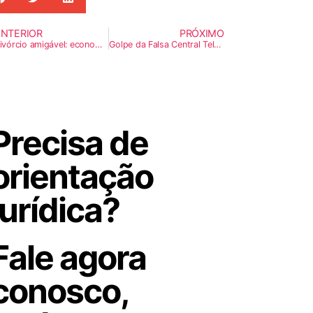
NTERIOR
PRÓXIMO
Divórcio amigável: economize tempo e dinheiro com essa opção rápida e menos desgastante
Golpe da Falsa Central Telefônica
Precisa de
orientação
jurídica?
Fale agora
conosco,